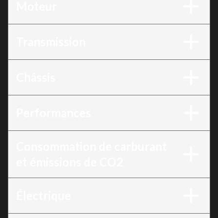
Moteur
Transmission
Châssis
Performances
Consommation de carburant
et émissions de CO2
Électrique