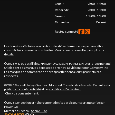
Jeudi
:
9h00 - 18h00
Vendredi
:
9h00 - 18h00
Samedi
:
10h00 - 16h00
Dimanche
:
Fermé
Restez connecté
Les données affichées sont à titre indicatif seulement et ne peuvent être
considérées comme contractuelles. Veuillez nous consulter pour plus de
détails.
© 2026 H-D ou ses filiales. HARLEY-DAVIDSON, HARLEY, H-D et le logo Bar and
Shield sont des marques déposées de Harley-Davidson Motor Company, Inc.
Les marques de commerce de tiers appartiennent à leurs propriétaires
respectifs.
© 2026 Gabriel Harley-Davidson Montreal. Tous droits réservés. Consultez la
politique de confidentialité
et les
conditions d'utilisation
.
Choix de consentement.
© 2026 Conception et hébergement de sites
Web pour sport motorisé par
Power Go
.
Membre du réseau
Shop A Ride
.