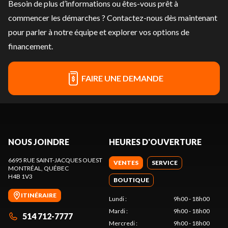
Besoin de plus d’informations ou êtes-vous prêt à
commencer les démarches ?
Contactez-nous
dès maintenant
pour parler à notre équipe et explorer vos options de
financement.
FAIRE UNE DEMANDE
NOUS JOINDRE
HEURES D'OUVERTURE
6695 RUE SAINT-JACQUES OUEST
VENTES
SERVICE
MONTRÉAL
, QUÉBEC
H4B 1V3
BOUTIQUE
ITINÉRAIRE
Lundi
:
9h00 - 18h00
Mardi
:
9h00 - 18h00
514 712-7777
Mercredi
:
9h00 - 18h00